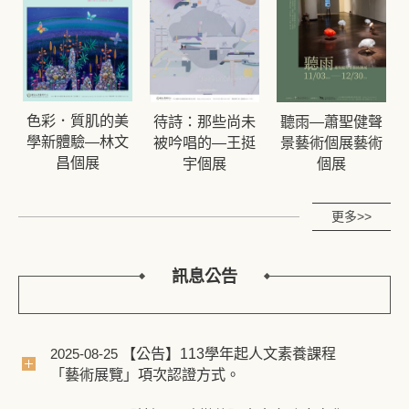
色彩．質肌的美
待詩：那些尚未
聽雨—蕭聖健聲
學新體驗—林文
被吟唱的—王挺
景藝術個展藝術
昌個展
宇個展
個展
更多>>
訊息公告
【公告】113學年起人文素養課程
2025-08-25
「藝術展覽」項次認證方式。