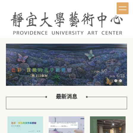
跳
到
主
要
內
容
區
最新消息